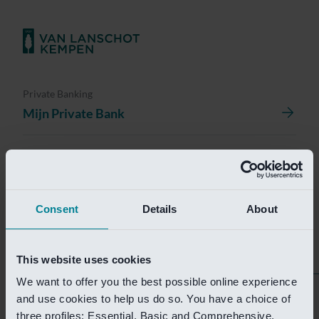
Private Banking
Mijn Private Bank
Investment Management
Investment Management Portal
Consent
Details
About
Investment Banking
Van Lanschot Kempen Research
This website uses cookies
We want to offer you the best possible online experience
Helaas is deze pagina
and use cookies to help us do so. You have a choice of
three profiles: Essential, Basic and Comprehensive.