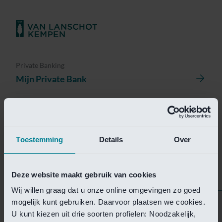
Private Banking
Mijn Private Bank
Investment Management
Investment Management Portal
Toestemming
Details
Over
Investment Banking
Van Lanschot Kempen Research
Deze website maakt gebruik van cookies
Wij willen graag dat u onze online omgevingen zo goed
mogelijk kunt gebruiken. Daarvoor plaatsen we cookies.
Helaas is deze pagina
U kunt kiezen uit drie soorten profielen: Noodzakelijk,