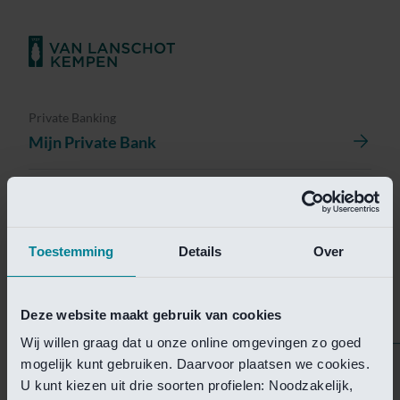
Private Banking
Mijn Private Bank
Investment Management
Investment Management Portal
Toestemming
Details
Over
Investment Banking
Van Lanschot Kempen Research
Deze website maakt gebruik van cookies
Wij willen graag dat u onze online omgevingen zo goed
mogelijk kunt gebruiken. Daarvoor plaatsen we cookies.
Helaas is deze pagina
U kunt kiezen uit drie soorten profielen: Noodzakelijk,