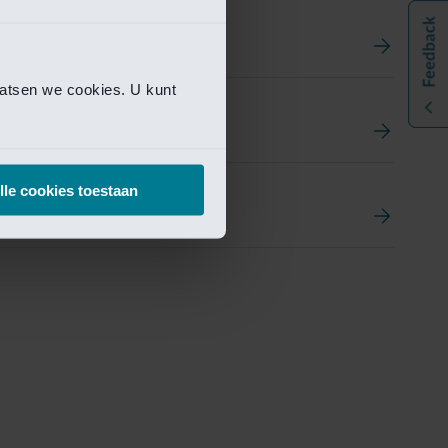
aatsen we cookies. U kunt
t
ement Portal
lle cookies toestaan
pen Research