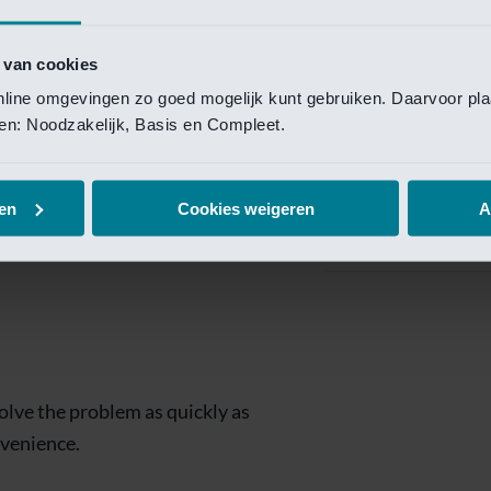
Private Banking
 toegang te krijgen.
Mijn Private Bank
 van cookies
online omgevingen zo goed mogelijk kunt gebruiken. Daarvoor pl
Investment Managemen
elen: Noodzakelijk, Basis en Compleet.
Investment Manag
page is
Investment Banking
en
Cookies weigeren
A
Van Lanschot Kem
olve the problem as quickly as
nvenience.