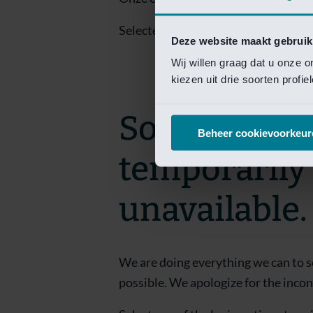
Selecteer een van de login opties om
Deze website maakt gebruik
Wij willen graag dat u onze 
kiezen uit drie soorten profi
Sorry! This 
Beheer cookievoorkeur
temporarily
unavailable.
We are doing everything we can to s
possible. We apologize for the inco