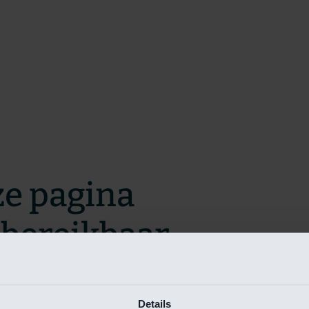
ze pagina
t bereikbaar.
m zo snel mogelijk te verhelpen.
Details