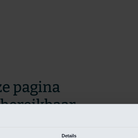
ze pagina
t bereikbaar.
m zo snel mogelijk te verhelpen.
Details