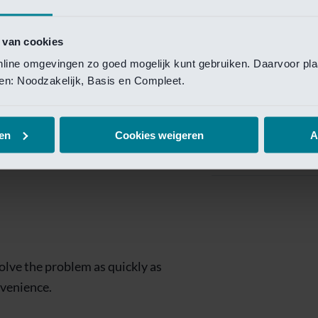
Private Banking
 toegang te krijgen.
Mijn Private Bank
 van cookies
online omgevingen zo goed mogelijk kunt gebruiken. Daarvoor pl
Investment Managemen
elen: Noodzakelijk, Basis en Compleet.
Investment Manag
page is
Investment Banking
en
Cookies weigeren
A
Van Lanschot Kem
olve the problem as quickly as
nvenience.