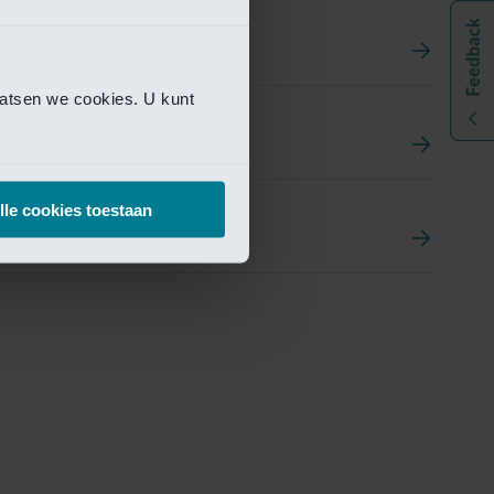
aatsen we cookies. U kunt
t
ement Portal
lle cookies toestaan
pen Research