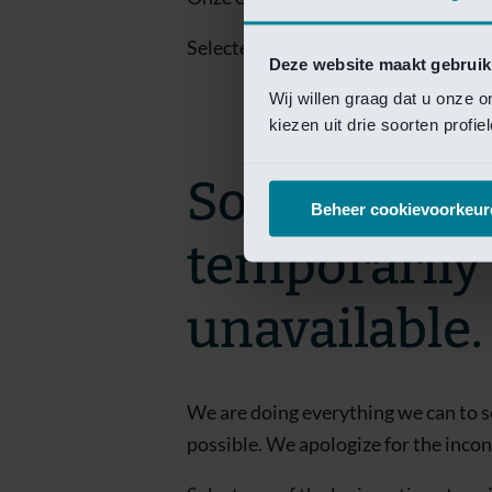
Selecteer een van de login opties om
Deze website maakt gebruik
Wij willen graag dat u onze 
kiezen uit drie soorten profi
Sorry! This 
Beheer cookievoorkeur
temporarily
unavailable.
We are doing everything we can to s
possible. We apologize for the inco