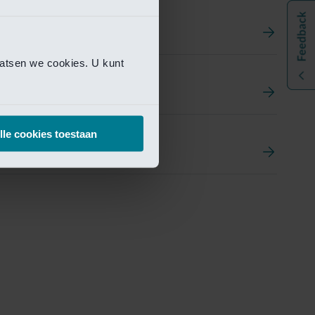
aatsen we cookies. U kunt
t
ement Portal
lle cookies toestaan
pen Research