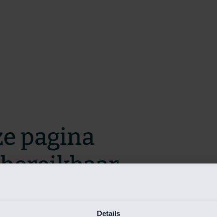
ze pagina
t bereikbaar.
m zo snel mogelijk te verhelpen.
Details