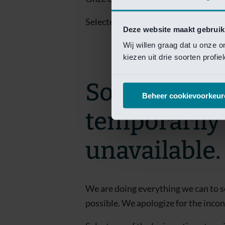
Selecteer een van de login opties om
Deze website maakt gebruik
Wij willen graag dat u onze 
kiezen uit drie soorten profi
Sorry! This 
Beheer cookievoorkeur
temporarily
unavailable.
We are doing everything we can to s
possible. We apologize for the inco