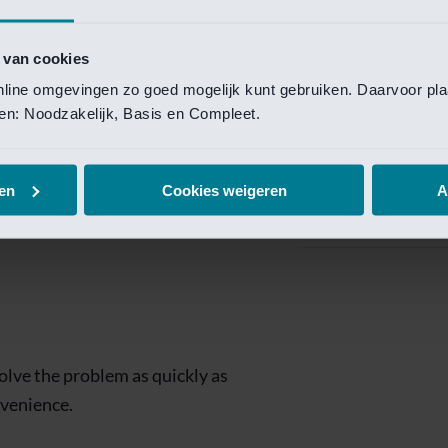
Private Banking
 toegang te krijgen.
Mijn Private Bank
 van cookies
online omgevingen zo goed mogelijk kunt gebruiken. Daarvoor pl
Investment Managemen
elen: Noodzakelijk, Basis en Compleet.
Investment Manag
page is
Investment Banking
en
Cookies weigeren
A
Van Lanschot Kem
olve the problem as quickly as
nvenience.