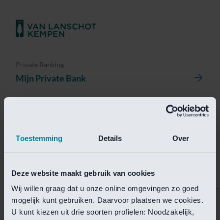
Private Banking
Mijn Private Bank
Investment Management
Investment Management Portal
Toestemming
Details
Over
Investment Banking
Van Lanschot Kempen Research
Deze website maakt gebruik van cookies
Wij willen graag dat u onze online omgevingen zo goed
mogelijk kunt gebruiken. Daarvoor plaatsen we cookies.
Helaas is deze pagina
U kunt kiezen uit drie soorten profielen: Noodzakelijk,