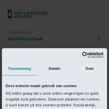
Private Banking
Mijn Private Bank
Investment Management
Investment Management Portal
Toestemming
Details
Over
Investment Banking
Van Lanschot Kempen Research
Deze website maakt gebruik van cookies
Wij willen graag dat u onze online omgevingen zo goed
mogelijk kunt gebruiken. Daarvoor plaatsen we cookies.
Helaas is deze pagina
U kunt kiezen uit drie soorten profielen: Noodzakelijk,