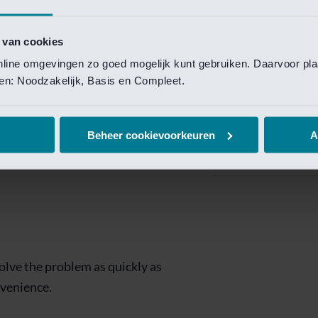
Private Banking
 toegang te krijgen.
Mijn Private Bank
 van cookies
online omgevingen zo goed mogelijk kunt gebruiken. Daarvoor pl
Investment Managemen
elen: Noodzakelijk, Basis en Compleet.
Investment Manag
page is
Investment Banking
Beheer cookievoorkeuren
A
Van Lanschot Kem
olve the problem as quickly as
nvenience.