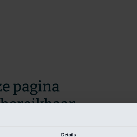
ze pagina
t bereikbaar.
m zo snel mogelijk te verhelpen.
Details