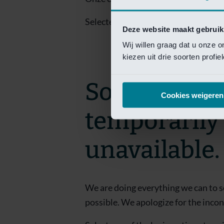
Selecteer een van de login opties om
Deze website maakt gebruik
Wij willen graag dat u onze 
kiezen uit drie soorten profi
Sorry! This 
Cookies weigeren
temporarily
unavailable.
We are doing everything we can to s
possible. We apologize for the inco