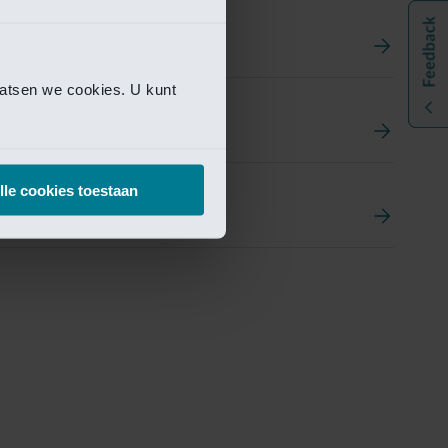
aatsen we cookies. U kunt
t
ement Portal
lle cookies toestaan
pen Research