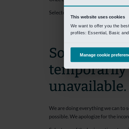
Selecteer een van de login opties om
This website uses cookies
We want to offer you the bes
profiles: Essential, Basic a
Sorry! This 
Manage cookie preferen
temporarily
unavailable.
We are doing everything we can to s
possible. We apologize for the inco