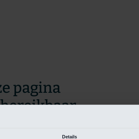
ze pagina
t bereikbaar.
m zo snel mogelijk te verhelpen.
Details