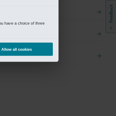
ou have a choice of three
t
ement Portal
Allow all cookies
pen Research