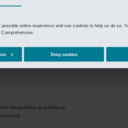
Private Banking
 toegang te krijgen.
Mijn Private Bank
t possible online experience and use cookies to help us do so. Y
Investment Managemen
nd Comprehensive.
Investment Manag
page is
Investment Banking
ces
Deny cookies
Van Lanschot Kem
olve the problem as quickly as
nvenience.