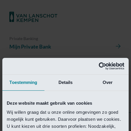
Private Banking
Mijn Private Bank
Investment Management
Investment Management Portal
Toestemming
Details
Over
Investment Banking
Van Lanschot Kempen Research
Deze website maakt gebruik van cookies
Wij willen graag dat u onze online omgevingen zo goed
mogelijk kunt gebruiken. Daarvoor plaatsen we cookies.
Helaas is deze pagina
U kunt kiezen uit drie soorten profielen: Noodzakelijk,