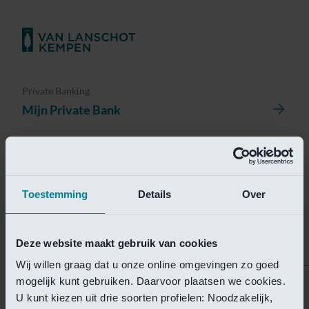
Private Banking
Mijn Private Bank
Investment Management
Investment Management Portal
Toestemming
Details
Over
Investment Banking
Van Lanschot Kempen Research
Deze website maakt gebruik van cookies
Wij willen graag dat u onze online omgevingen zo goed
mogelijk kunt gebruiken. Daarvoor plaatsen we cookies.
Helaas is deze pagina
U kunt kiezen uit drie soorten profielen: Noodzakelijk,