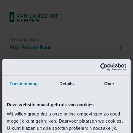
Private Banking
Mijn Private Bank
Investment Management
Investment Management Portal
Toestemming
Details
Over
Investment Banking
Van Lanschot Kempen Research
Deze website maakt gebruik van cookies
Wij willen graag dat u onze online omgevingen zo goed
mogelijk kunt gebruiken. Daarvoor plaatsen we cookies.
Helaas is deze pagina
U kunt kiezen uit drie soorten profielen: Noodzakelijk,