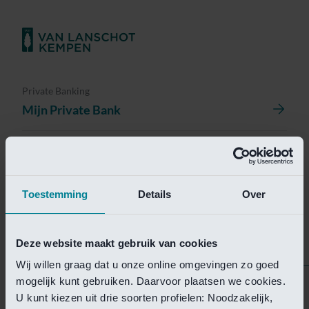
Private Banking
Mijn Private Bank
Investment Management
Investment Management Portal
Toestemming
Details
Over
Investment Banking
Van Lanschot Kempen Research
Deze website maakt gebruik van cookies
Wij willen graag dat u onze online omgevingen zo goed
mogelijk kunt gebruiken. Daarvoor plaatsen we cookies.
Helaas is deze pagina
U kunt kiezen uit drie soorten profielen: Noodzakelijk,