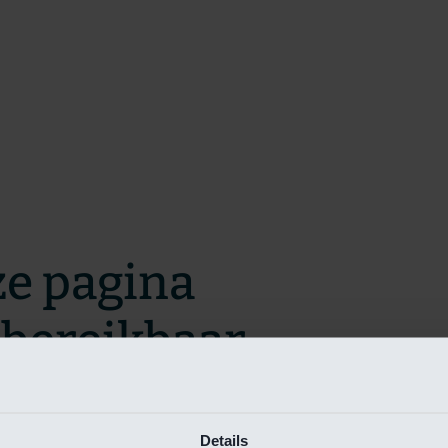
ze pagina
t bereikbaar.
m zo snel mogelijk te verhelpen.
Details