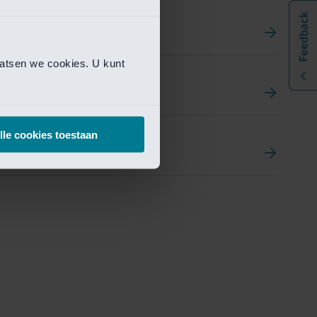
aatsen we cookies. U kunt
t
ement Portal
lle cookies toestaan
pen Research