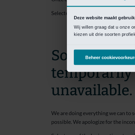
Selecteer een van de login opties om
Deze website maakt gebruik
Wij willen graag dat u onze 
kiezen uit drie soorten profi
Sorry! This 
Beheer cookievoorkeur
temporarily
unavailable.
We are doing everything we can to s
possible. We apologize for the inco