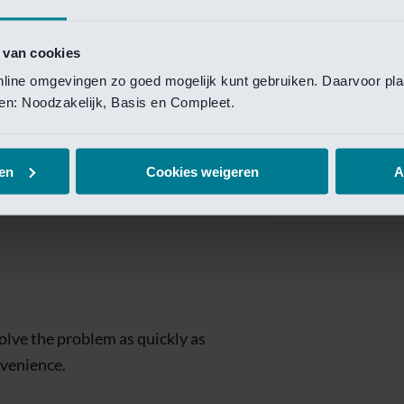
Private Banking
 toegang te krijgen.
Mijn Private Bank
 van cookies
online omgevingen zo goed mogelijk kunt gebruiken. Daarvoor pl
Investment Managemen
elen: Noodzakelijk, Basis en Compleet.
Investment Manag
page is
Investment Banking
en
Cookies weigeren
A
Van Lanschot Kem
olve the problem as quickly as
nvenience.