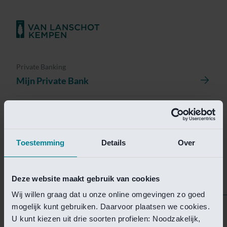
Private Banking
Mijn Private Bank
Investment Management
Investment Management Portal
Toestemming
Details
Over
Investment Banking
Van Lanschot Kempen Research
Deze website maakt gebruik van cookies
Wij willen graag dat u onze online omgevingen zo goed
mogelijk kunt gebruiken. Daarvoor plaatsen we cookies.
Helaas is deze pagina
U kunt kiezen uit drie soorten profielen: Noodzakelijk,