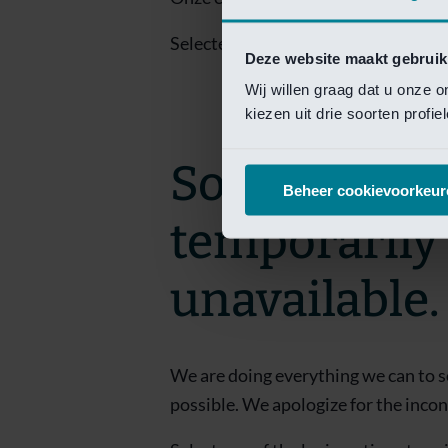
Selecteer een van de login opties om
Deze website maakt gebruik
Wij willen graag dat u onze 
kiezen uit drie soorten profi
Sorry! This 
Beheer cookievoorkeur
temporarily
unavailable.
We are doing everything we can to s
possible. We apologize for the inco