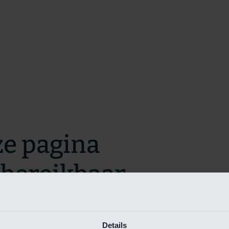
ze pagina
t bereikbaar.
m zo snel mogelijk te verhelpen.
Details