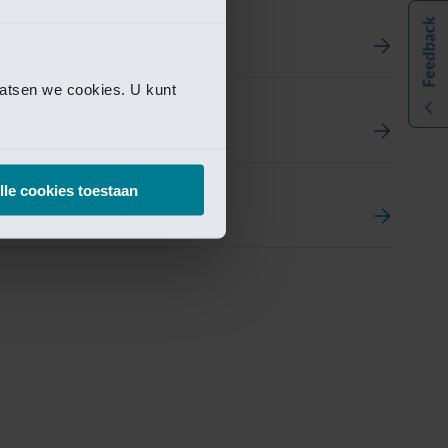
aatsen we cookies. U kunt
t
ement Portal
lle cookies toestaan
pen Research