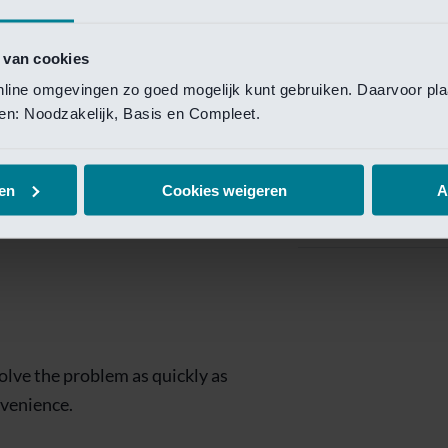
Private Banking
 toegang te krijgen.
Mijn Private Bank
 van cookies
online omgevingen zo goed mogelijk kunt gebruiken. Daarvoor pl
Investment Managemen
elen: Noodzakelijk, Basis en Compleet.
Investment Manag
page is
Investment Banking
en
Cookies weigeren
A
Van Lanschot Kem
olve the problem as quickly as
nvenience.