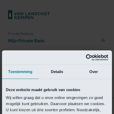
Private Banking
Mijn Private Bank
Investment Management
Investment Management Portal
Toestemming
Details
Over
Investment Banking
Van Lanschot Kempen Research
Deze website maakt gebruik van cookies
Wij willen graag dat u onze online omgevingen zo goed
mogelijk kunt gebruiken. Daarvoor plaatsen we cookies.
Helaas is deze pagina
U kunt kiezen uit drie soorten profielen: Noodzakelijk,