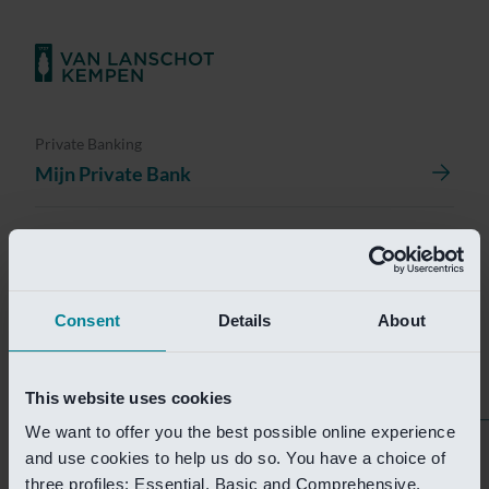
Private Banking
Mijn Private Bank
Investment Management
Investment Management Portal
Consent
Details
About
Investment Banking
Van Lanschot Kempen Research
This website uses cookies
We want to offer you the best possible online experience
Helaas is deze pagina
and use cookies to help us do so. You have a choice of
three profiles: Essential, Basic and Comprehensive.