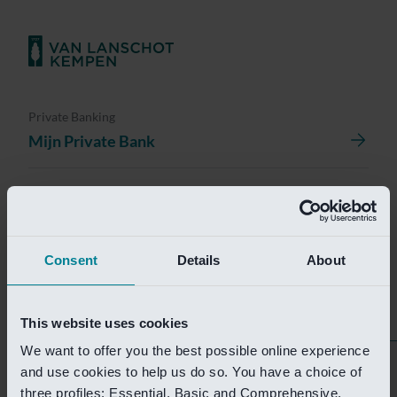
Private Banking
Mijn Private Bank
Investment Management
Investment Management Portal
Consent
Details
About
Investment Banking
Van Lanschot Kempen Research
This website uses cookies
We want to offer you the best possible online experience
Helaas is deze pagina
and use cookies to help us do so. You have a choice of
three profiles: Essential, Basic and Comprehensive.