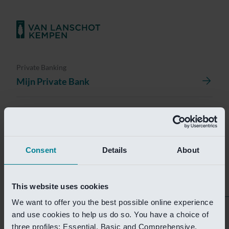
Private Banking
Mijn Private Bank
Investment Management
Investment Management Portal
Consent
Details
About
Investment Banking
Van Lanschot Kempen Research
This website uses cookies
We want to offer you the best possible online experience
Helaas is deze pagina
and use cookies to help us do so. You have a choice of
three profiles: Essential, Basic and Comprehensive.