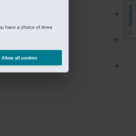
ou have a choice of three
t
ement Portal
Allow all cookies
pen Research