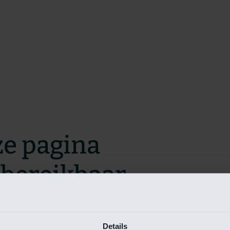
ze pagina
t bereikbaar.
m zo snel mogelijk te verhelpen.
Details