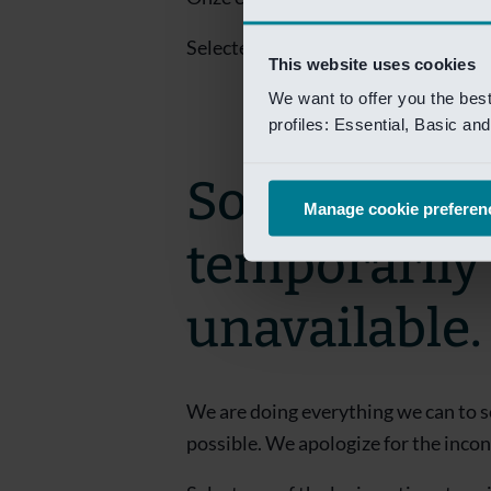
Selecteer een van de login opties om
This website uses cookies
We want to offer you the bes
profiles: Essential, Basic a
Sorry! This 
Manage cookie preferen
temporarily
unavailable.
We are doing everything we can to s
possible. We apologize for the inco