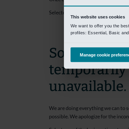
Selecteer een van de login opties om
This website uses cookies
We want to offer you the bes
profiles: Essential, Basic a
Sorry! This 
Manage cookie preferen
temporarily
unavailable.
We are doing everything we can to s
possible. We apologize for the inco