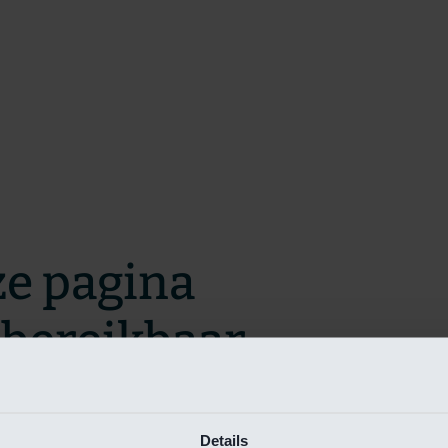
ze pagina
t bereikbaar.
m zo snel mogelijk te verhelpen.
Details