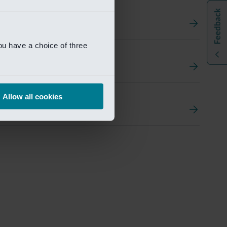
ou have a choice of three
t
ement Portal
Allow all cookies
pen Research