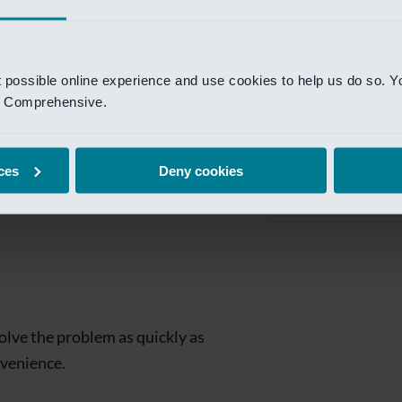
Private Banking
 toegang te krijgen.
Mijn Private Bank
t possible online experience and use cookies to help us do so. Y
Investment Managemen
nd Comprehensive.
Investment Manag
page is
Investment Banking
ces
Deny cookies
Van Lanschot Kem
olve the problem as quickly as
nvenience.