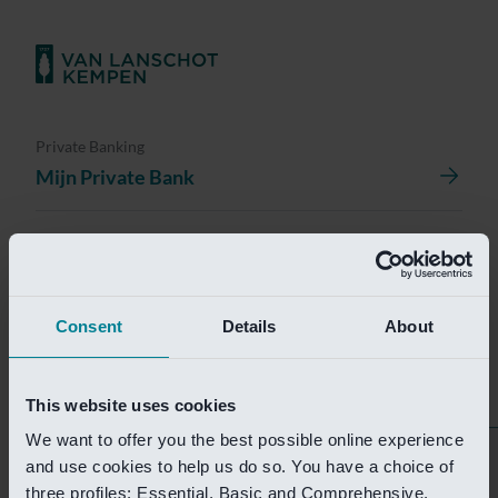
Private Banking
Mijn Private Bank
Investment Management
Investment Management Portal
Consent
Details
About
Investment Banking
Van Lanschot Kempen Research
This website uses cookies
We want to offer you the best possible online experience
Helaas is deze pagina
and use cookies to help us do so. You have a choice of
three profiles: Essential, Basic and Comprehensive.