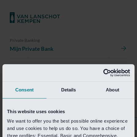
Private Banking
Mijn Private Bank
Investment Management
Investment Management Portal
Consent
Details
About
Investment Banking
Van Lanschot Kempen Research
This website uses cookies
We want to offer you the best possible online experience
Helaas is deze pagina
and use cookies to help us do so. You have a choice of
three profiles: Essential, Basic and Comprehensive.