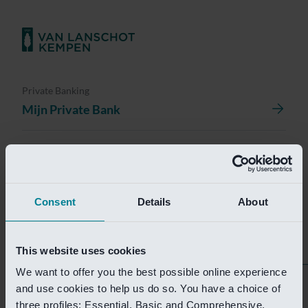
Private Banking
Mijn Private Bank
Investment Management
Investment Management Portal
Consent
Details
About
Investment Banking
Van Lanschot Kempen Research
This website uses cookies
We want to offer you the best possible online experience
Helaas is deze pagina
and use cookies to help us do so. You have a choice of
three profiles: Essential, Basic and Comprehensive.