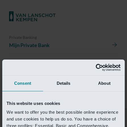
Private Banking
Mijn Private Bank
Investment Management
Investment Management Portal
Consent
Details
About
Investment Banking
Van Lanschot Kempen Research
This website uses cookies
We want to offer you the best possible online experience
Helaas is deze pagina
and use cookies to help us do so. You have a choice of
three profiles: Essential, Basic and Comprehensive.