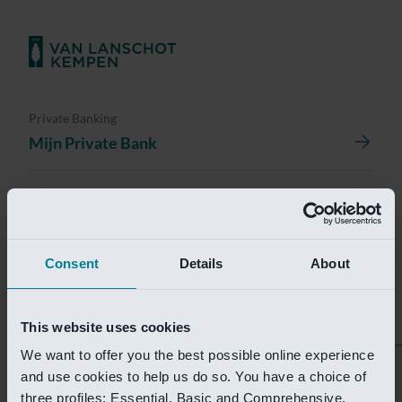
Private Banking
Mijn Private Bank
Investment Management
Investment Management Portal
Consent
Details
About
Investment Banking
Van Lanschot Kempen Research
This website uses cookies
We want to offer you the best possible online experience
Helaas is deze pagina
and use cookies to help us do so. You have a choice of
three profiles: Essential, Basic and Comprehensive.