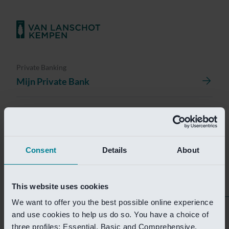
Private Banking
Mijn Private Bank
Investment Management
Investment Management Portal
Consent
Details
About
Investment Banking
Van Lanschot Kempen Research
This website uses cookies
We want to offer you the best possible online experience
Helaas is deze pagina
and use cookies to help us do so. You have a choice of
three profiles: Essential, Basic and Comprehensive.