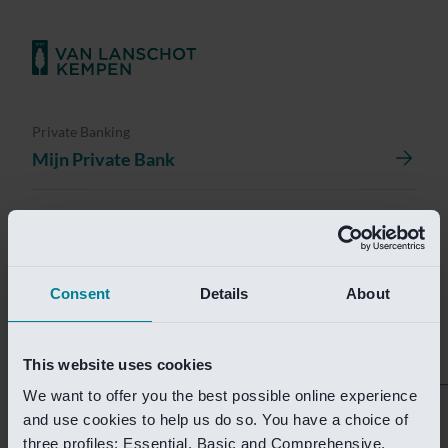
Private Banking
Mijn Private Bank
Investment Management
Investment Management Portal
Consent
Details
About
Investment Banking
Van Lanschot Kempen Research
This website uses cookies
We want to offer you the best possible online experience
Helaas is deze pagina
and use cookies to help us do so. You have a choice of
three profiles: Essential, Basic and Comprehensive.