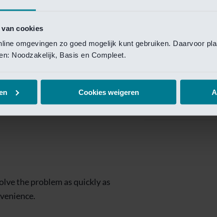
Private Banking
 toegang te krijgen.
Mijn Private Bank
 van cookies
online omgevingen zo goed mogelijk kunt gebruiken. Daarvoor pl
Investment Managemen
elen: Noodzakelijk, Basis en Compleet.
Investment Manag
page is
Investment Banking
en
Cookies weigeren
A
Van Lanschot Kem
olve the problem as quickly as
nvenience.