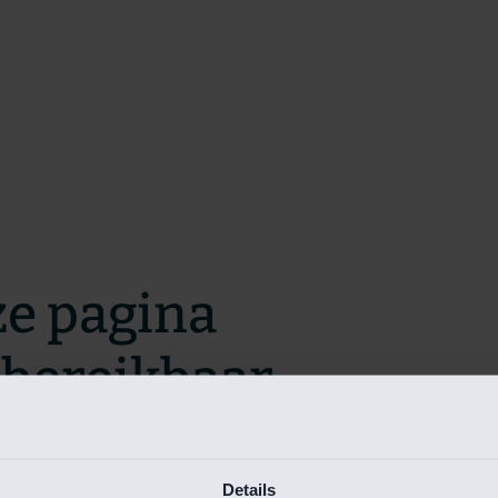
ze pagina
t bereikbaar.
m zo snel mogelijk te verhelpen.
Details