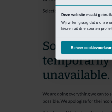
Selecteer een van de login opties om
Deze website maakt gebruik
Wij willen graag dat u onze 
kiezen uit drie soorten profi
Sorry! This 
Beheer cookievoorkeur
temporarily
unavailable.
We are doing everything we can to s
possible. We apologize for the inco