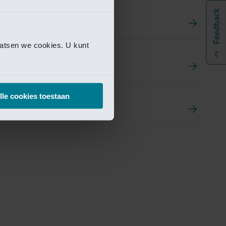
aatsen we cookies. U kunt
t
ement Portal
lle cookies toestaan
pen Research