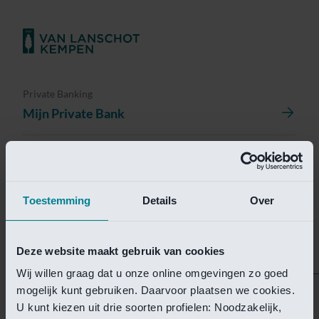
Private Banking
Mijn Private Bank
Investment Management
Investment Management Portal
Toestemming
Details
Over
Investment Banking
Van Lanschot Kempen Research
Deze website maakt gebruik van cookies
Wij willen graag dat u onze online omgevingen zo goed
mogelijk kunt gebruiken. Daarvoor plaatsen we cookies.
Helaas is deze pagina
U kunt kiezen uit drie soorten profielen: Noodzakelijk,