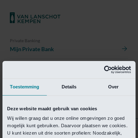
Private Banking
Mijn Private Bank
Investment Management
Investment Management Portal
Toestemming
Details
Over
Investment Banking
Van Lanschot Kempen Research
Deze website maakt gebruik van cookies
Wij willen graag dat u onze online omgevingen zo goed
mogelijk kunt gebruiken. Daarvoor plaatsen we cookies.
Helaas is deze pagina
U kunt kiezen uit drie soorten profielen: Noodzakelijk,