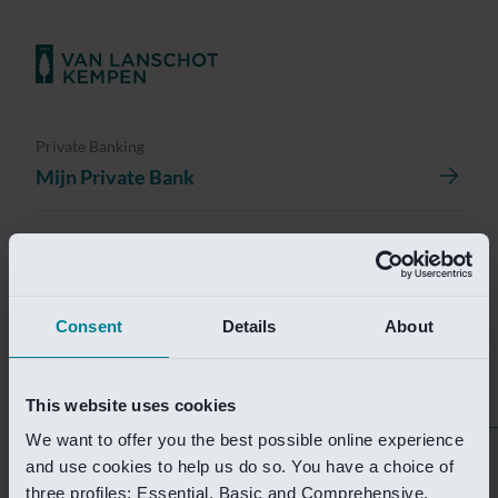
Private Banking
Mijn Private Bank
Investment Management
Investment Management Portal
Consent
Details
About
Investment Banking
Van Lanschot Kempen Research
This website uses cookies
We want to offer you the best possible online experience
Helaas is deze pagina
and use cookies to help us do so. You have a choice of
three profiles: Essential, Basic and Comprehensive.