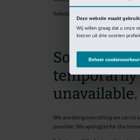
Selecteer een van de login opties om
Deze website maakt gebruik
Wij willen graag dat u onze 
kiezen uit drie soorten profi
Sorry! This 
Beheer cookievoorkeur
temporarily
unavailable.
We are doing everything we can to s
possible. We apologize for the inco