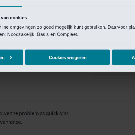
Private Banking
 toegang te krijgen.
Mijn Private Bank
 van cookies
online omgevingen zo goed mogelijk kunt gebruiken. Daarvoor pl
Investment Managemen
elen: Noodzakelijk, Basis en Compleet.
Investment Manag
page is
Investment Banking
en
Cookies weigeren
A
Van Lanschot Kem
olve the problem as quickly as
nvenience.