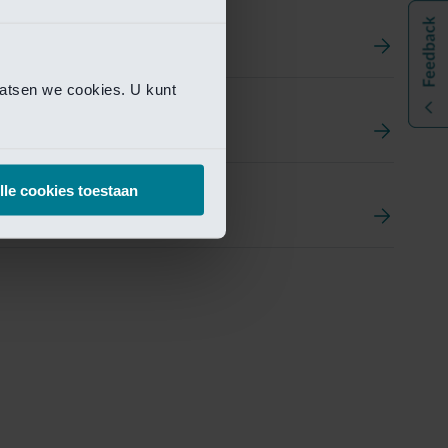
aatsen we cookies. U kunt
t
ement Portal
lle cookies toestaan
pen Research