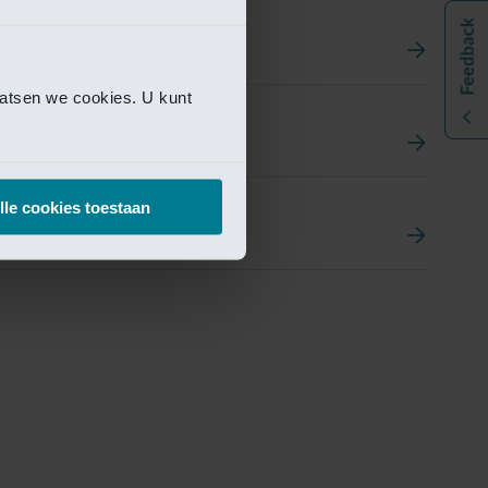
aatsen we cookies. U kunt
t
ement Portal
lle cookies toestaan
pen Research