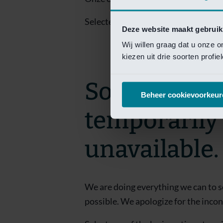
Selecteer een van de login opties om
Deze website maakt gebruik
Wij willen graag dat u onze 
kiezen uit drie soorten profi
Sorry! This 
Beheer cookievoorkeur
temporarily
unavailable.
We are doing everything we can to s
possible. We apologize for the inco