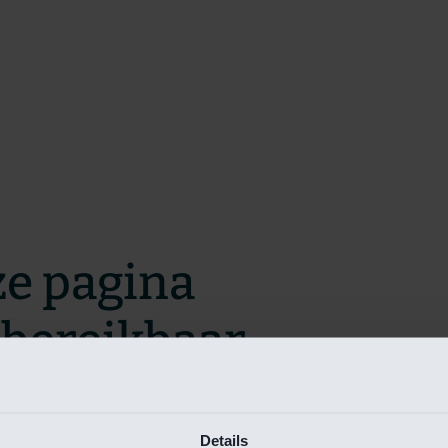
ze pagina
t bereikbaar.
m zo snel mogelijk te verhelpen.
Details