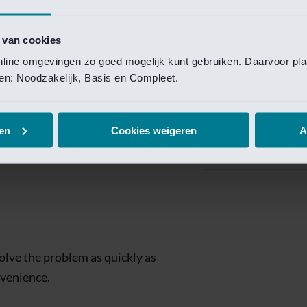
Private Banking
 toegang te krijgen.
Mijn Private Bank
 van cookies
online omgevingen zo goed mogelijk kunt gebruiken. Daarvoor pl
Investment Managemen
elen: Noodzakelijk, Basis en Compleet.
Investment Manag
page is
Investment Banking
en
Cookies weigeren
A
Van Lanschot Kem
olve the problem as quickly as
nvenience.