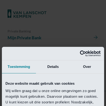
Private Banking
Mijn Private Bank
Investment Management
Investment Management Portal
Toestemming
Details
Over
Investment Banking
Van Lanschot Kempen Research
Deze website maakt gebruik van cookies
Wij willen graag dat u onze online omgevingen zo goed
mogelijk kunt gebruiken. Daarvoor plaatsen we cookies.
Helaas is deze pagina
U kunt kiezen uit drie soorten profielen: Noodzakelijk,