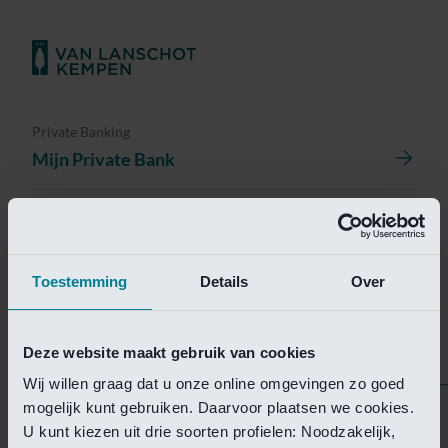
Private Banking
Mijn Private Bank
Investment Management
Investment Management Portal
Toestemming
Details
Over
Investment Banking
Van Lanschot Kempen Research
Deze website maakt gebruik van cookies
Wij willen graag dat u onze online omgevingen zo goed
mogelijk kunt gebruiken. Daarvoor plaatsen we cookies.
Helaas is deze pagina
U kunt kiezen uit drie soorten profielen: Noodzakelijk,