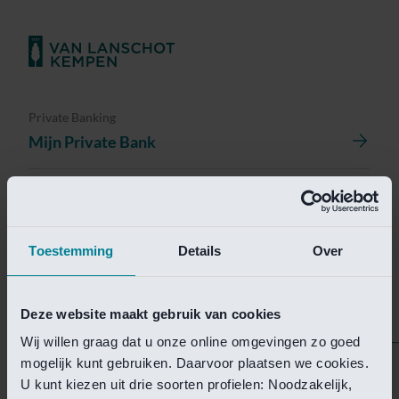
Private Banking
Mijn Private Bank
Investment Management
Investment Management Portal
Toestemming
Details
Over
Investment Banking
Van Lanschot Kempen Research
Deze website maakt gebruik van cookies
Wij willen graag dat u onze online omgevingen zo goed
mogelijk kunt gebruiken. Daarvoor plaatsen we cookies.
Helaas is deze pagina
U kunt kiezen uit drie soorten profielen: Noodzakelijk,