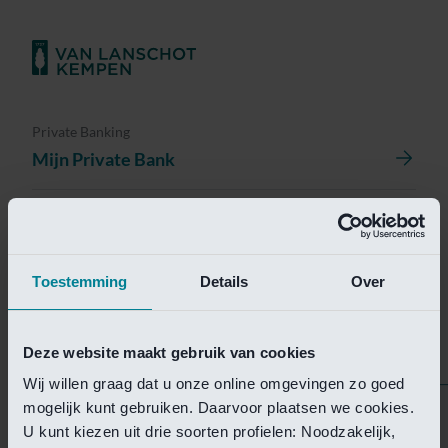
Private Banking
Mijn Private Bank
Investment Management
Investment Management Portal
Toestemming
Details
Over
Investment Banking
Van Lanschot Kempen Research
Deze website maakt gebruik van cookies
Wij willen graag dat u onze online omgevingen zo goed
mogelijk kunt gebruiken. Daarvoor plaatsen we cookies.
Helaas is deze pagina
U kunt kiezen uit drie soorten profielen: Noodzakelijk,