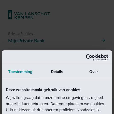
Private Banking
Mijn Private Bank
Investment Management
Investment Management Portal
Toestemming
Details
Over
Investment Banking
Van Lanschot Kempen Research
Deze website maakt gebruik van cookies
Wij willen graag dat u onze online omgevingen zo goed
mogelijk kunt gebruiken. Daarvoor plaatsen we cookies.
Helaas is deze pagina
U kunt kiezen uit drie soorten profielen: Noodzakelijk,