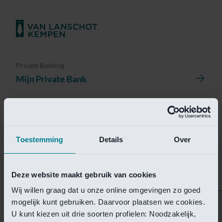
Private Banking
Mijn Private Bank
Investment Management
Investment Management Portal
Toestemming
Details
Over
Investment Banking
Van Lanschot Kempen Research
Deze website maakt gebruik van cookies
Wij willen graag dat u onze online omgevingen zo goed
mogelijk kunt gebruiken. Daarvoor plaatsen we cookies.
Helaas is deze pagina
U kunt kiezen uit drie soorten profielen: Noodzakelijk,