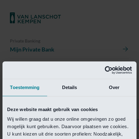
Private Banking
Mijn Private Bank
Investment Management
Investment Management Portal
Toestemming
Details
Over
Investment Banking
Van Lanschot Kempen Research
Deze website maakt gebruik van cookies
Wij willen graag dat u onze online omgevingen zo goed
mogelijk kunt gebruiken. Daarvoor plaatsen we cookies.
Helaas is deze pagina
U kunt kiezen uit drie soorten profielen: Noodzakelijk,