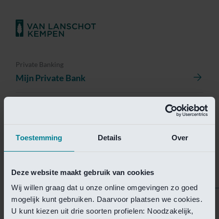
Private Banking
Mijn Private Bank
Investment Management
Investment Management Portal
Toestemming
Details
Over
Investment Banking
Van Lanschot Kempen Research
Deze website maakt gebruik van cookies
Wij willen graag dat u onze online omgevingen zo goed
mogelijk kunt gebruiken. Daarvoor plaatsen we cookies.
Helaas is deze pagina
U kunt kiezen uit drie soorten profielen: Noodzakelijk,