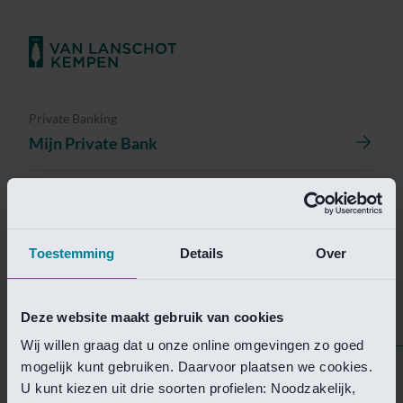
Private Banking
Mijn Private Bank
Investment Management
Investment Management Portal
Toestemming
Details
Over
Investment Banking
Van Lanschot Kempen Research
Deze website maakt gebruik van cookies
Wij willen graag dat u onze online omgevingen zo goed
mogelijk kunt gebruiken. Daarvoor plaatsen we cookies.
Helaas is deze pagina
U kunt kiezen uit drie soorten profielen: Noodzakelijk,