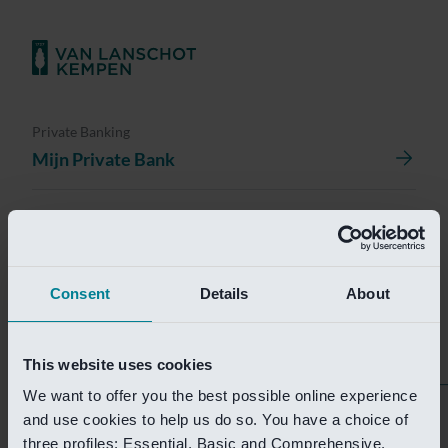
Private Banking
Mijn Private Bank
Investment Management
Investment Management Portal
Consent
Details
About
Investment Banking
Van Lanschot Kempen Research
This website uses cookies
We want to offer you the best possible online experience
Helaas is deze pagina
and use cookies to help us do so. You have a choice of
three profiles: Essential, Basic and Comprehensive.