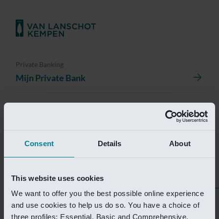
Private Banking
Mijn Private Bank
Investment Management
Investment Management Portal
Consent
Details
About
Investment Banking
Van Lanschot Kempen Research
This website uses cookies
We want to offer you the best possible online experience
Helaas is deze pagina
and use cookies to help us do so. You have a choice of
three profiles: Essential, Basic and Comprehensive.