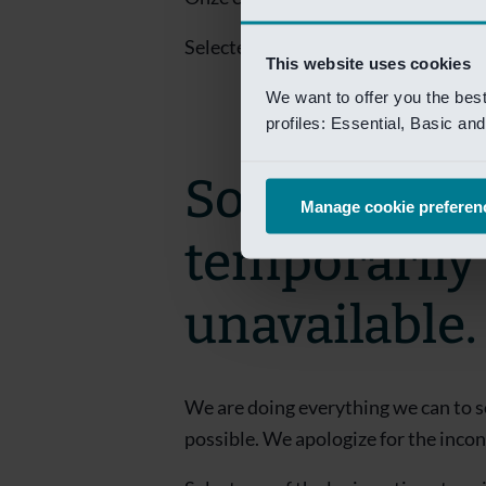
Selecteer een van de login opties om
This website uses cookies
We want to offer you the bes
profiles: Essential, Basic a
Sorry! This 
Manage cookie preferen
temporarily
unavailable.
We are doing everything we can to s
possible. We apologize for the inco