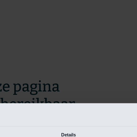
ze pagina
t bereikbaar.
m zo snel mogelijk te verhelpen.
Details