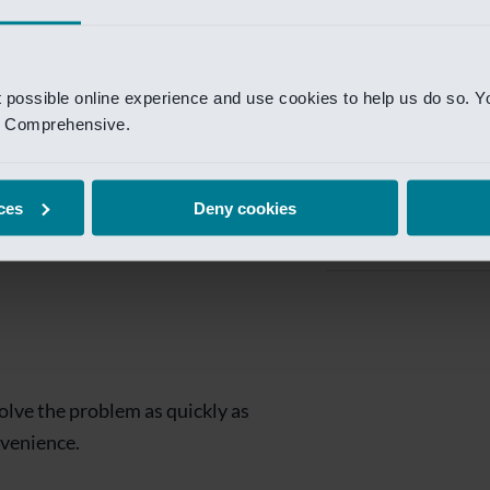
Private Banking
 toegang te krijgen.
Mijn Private Bank
t possible online experience and use cookies to help us do so. Y
Investment Managemen
nd Comprehensive.
Investment Manag
page is
Investment Banking
ces
Deny cookies
Van Lanschot Kem
olve the problem as quickly as
nvenience.