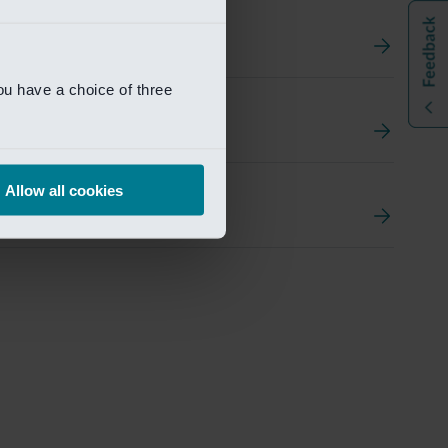
ou have a choice of three
t
ement Portal
Allow all cookies
pen Research