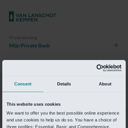
Private Banking
Mijn Private Bank
Investment Management
Investment Management Portal
Consent
Details
About
Investment Banking
Van Lanschot Kempen Research
This website uses cookies
We want to offer you the best possible online experience
Helaas is deze pagina
and use cookies to help us do so. You have a choice of
three profiles: Essential, Basic and Comprehensive.