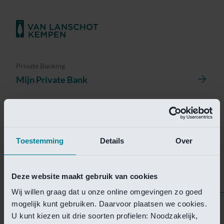
Private Banking
Mijn Private Bank
Investment Management
Investment Management Portal
Toestemming
Details
Over
Investment Banking
Van Lanschot Kempen Research
Deze website maakt gebruik van cookies
Wij willen graag dat u onze online omgevingen zo goed
mogelijk kunt gebruiken. Daarvoor plaatsen we cookies.
Helaas is deze pagina
U kunt kiezen uit drie soorten profielen: Noodzakelijk,